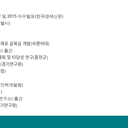
발 및 2015 지수발표(한국경제신문)
특별시)
ᆯ로-만리재로 골목길 개발(숙명여대)
즈) 출간
ᆫ계획 및 타당성 연구(홍천군)
ᅵ 발표(경기연구원)
성시청)
무원인력개발원)
원)
관연구소) 출간
ᅮᆨ(경기연구원)