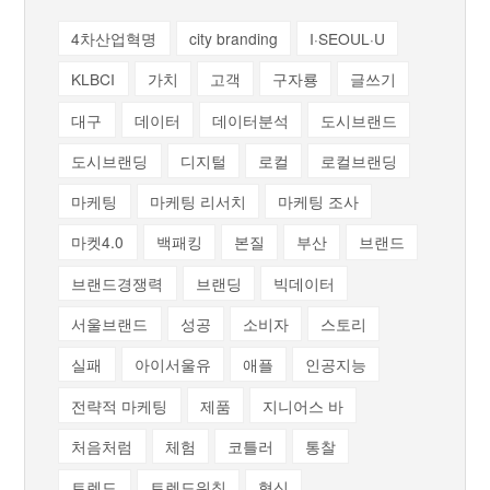
4차산업혁명
city branding
I·SEOUL·U
KLBCI
가치
고객
구자룡
글쓰기
대구
데이터
데이터분석
도시브랜드
도시브랜딩
디지털
로컬
로컬브랜딩
마케팅
마케팅 리서치
마케팅 조사
마켓4.0
백패킹
본질
부산
브랜드
브랜드경쟁력
브랜딩
빅데이터
서울브랜드
성공
소비자
스토리
실패
아이서울유
애플
인공지능
전략적 마케팅
제품
지니어스 바
처음처럼
체험
코틀러
통찰
트렌드
트렌드워칭
혁신