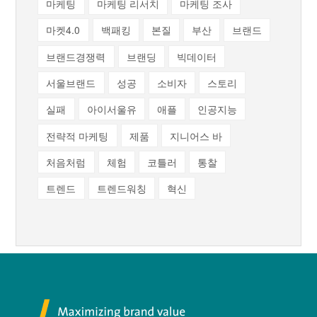
마케팅
마케팅 리서치
마케팅 조사
마켓4.0
백패킹
본질
부산
브랜드
브랜드경쟁력
브랜딩
빅데이터
서울브랜드
성공
소비자
스토리
실패
아이서울유
애플
인공지능
전략적 마케팅
제품
지니어스 바
처음처럼
체험
코틀러
통찰
트렌드
트렌드워칭
혁신