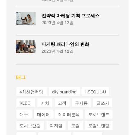
전략적 마케팅 기획 프로세스
2023년 4월 12일
마케팅 패러다임의 변화
2023년 4월 12일
태그
4차산업혁명
city branding
I·SEOUL·U
KLBCI
가치
고객
구자룡
글쓰기
대구
데이터
데이터분석
도시브랜드
도시브랜딩
디지털
로컬
로컬브랜딩