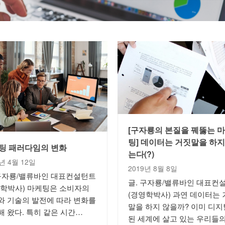
[구자룡의 본질을 꿰뚫는 
팅] 데이터는 거짓말을 하지
팅 패러다임의 변화
는다(?)
3년 4월 12일
2019년 8월 8일
 구자룡/밸류바인 대표컨설턴트
글. 구자룡/밸류바인 대표컨
영학박사) 마케팅은 소비자의
(경영학박사) 과연 데이터는 
와 기술의 발전에 따라 변화를
말을 하지 않을까? 이미 디
해 왔다. 특히 같은 시간…
된 세계에 살고 있는 우리들의