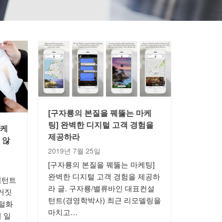
[구자룡의 본질을 꿰뚫는 마케
팅] 완벽한 디지털 고객 경험을
마케
제공하라
 않
2019년 7월 25일
[구자룡의 본질을 꿰뚫는 마케팅]
완벽한 디지털 고객 경험을 제공하
설턴트
라 글. 구자룡/밸류바인 대표컨설
거짓
턴트(경영학박사) 최근 리모델링을
지털화
마치고…
 일