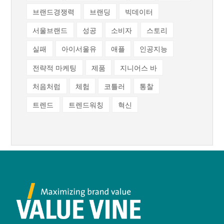
브랜드경쟁력
브랜딩
빅데이터
서울브랜드
성공
소비자
스토리
실패
아이서울유
애플
인공지능
전략적 마케팅
제품
지니어스 바
처음처럼
체험
코틀러
통찰
트렌드
트렌드워칭
혁신