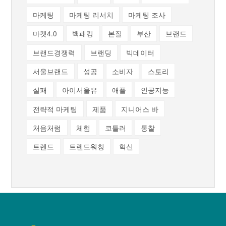
마케팅
마케팅 리서치
마케팅 조사
마켓4.0
백패킹
본질
부산
브랜드
브랜드경쟁력
브랜딩
빅데이터
서울브랜드
성공
소비자
스토리
실패
아이서울유
애플
인공지능
전략적 마케팅
제품
지니어스 바
처음처럼
체험
코틀러
통찰
트렌드
트렌드워칭
혁신