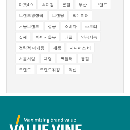
마켓4.0
백패킹
본질
부산
브랜드
브랜드경쟁력
브랜딩
빅데이터
서울브랜드
성공
소비자
스토리
실패
아이서울유
애플
인공지능
전략적 마케팅
제품
지니어스 바
처음처럼
체험
코틀러
통찰
트렌드
트렌드워칭
혁신