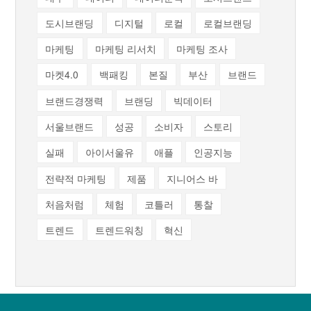
도시브랜딩
디지털
로컬
로컬브랜딩
마케팅
마케팅 리서치
마케팅 조사
마켓4.0
백패킹
본질
부산
브랜드
브랜드경쟁력
브랜딩
빅데이터
서울브랜드
성공
소비자
스토리
실패
아이서울유
애플
인공지능
전략적 마케팅
제품
지니어스 바
처음처럼
체험
코틀러
통찰
트렌드
트렌드워칭
혁신