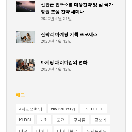
신안군 인구소멸 대응전략 및 섬 국가
정원 조성 전략 세미나
2023년 5월 21일
전략적 마케팅 기획 프로세스
2023년 4월 12일
마케팅 패러다임의 변화
2023년 4월 12일
태그
4차산업혁명
city branding
I·SEOUL·U
KLBCI
가치
고객
구자룡
글쓰기
대구
데이터
데이터분석
도시브랜드