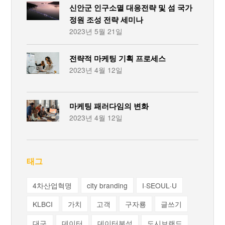
신안군 인구소멸 대응전략 및 섬 국가
정원 조성 전략 세미나
2023년 5월 21일
전략적 마케팅 기획 프로세스
2023년 4월 12일
마케팅 패러다임의 변화
2023년 4월 12일
태그
4차산업혁명
city branding
I·SEOUL·U
KLBCI
가치
고객
구자룡
글쓰기
대구
데이터
데이터분석
도시브랜드