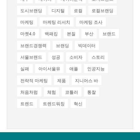
도시브랜딩
디지털
로컬
로컬브랜딩
마케팅
마케팅 리서치
마케팅 조사
마켓4.0
백패킹
본질
부산
브랜드
브랜드경쟁력
브랜딩
빅데이터
서울브랜드
성공
소비자
스토리
실패
아이서울유
애플
인공지능
전략적 마케팅
제품
지니어스 바
처음처럼
체험
코틀러
통찰
트렌드
트렌드워칭
혁신