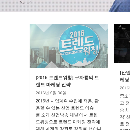
[산
[2016 트렌드워칭] 구자룡의 트
케팅
렌드 마케팅 전략
201
2016년 9월 30일
중소
2016년 사업계획 수립에 적용, 활
고 
용할 수 있는 산업 트렌드 이슈
송 채
를 소개 산업방송 채널i에서 트렌
강’
드워칭으로 트렌드 마케팅 전략에
로 
대해 네개의 강좌로 강의를 했습니