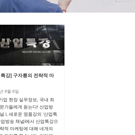
업특강] 구자룡의 전략적 마
6년 9월 6일
기업 현장 실무정보, 국내 최
전문가들에게 듣는다! 산업방
널 i, 새로운 명품강의 ‘산업특
 산업방송 채널i에서 산업특강으
전략적 마케팅에 대해 네개의