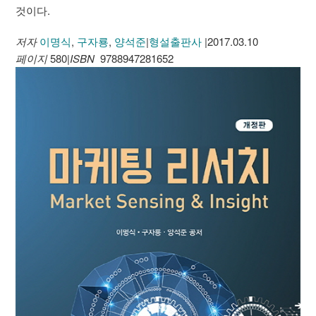
것이다.
저자
이명식
,
구자룡
,
양석준
|
형설출판사
|
2017.03.10
페이지
580
|
ISBN
9788947281652