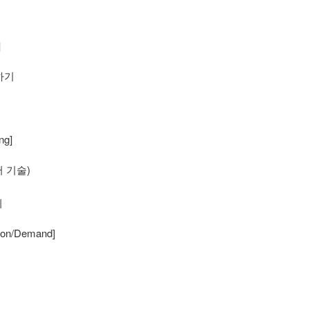
]
발하기
g]
 기술)
기
n/Demand]