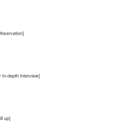
ervation]
epth Interview]
 up]