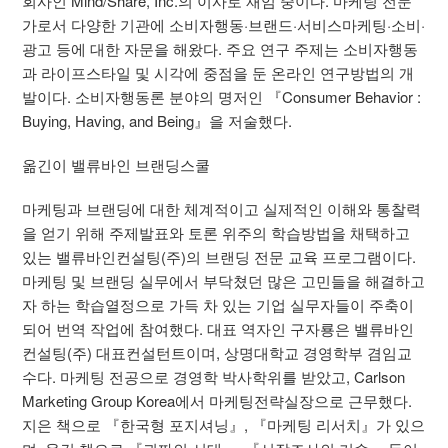
회사인 Mind/Share, Inc.의 이사로 재임 중이다. 마케팅 전문
가로서 다양한 기관에 소비자행동·브랜드·서비스마케팅·소비·
광고 등에 대한 자문을 해왔다. 주요 연구 주제는 소비자행동
과 라이프스타일 및 시각에 중점을 둔 온라인 연구방법의 개
발이다. 소비자행동론 분야의 명저인 『Consumer Behavior :
Buying, Having, and Being』을 저술했다.
옮긴이 밸류바인 브랜딩스쿨
마케팅과 브랜딩에 대한 체계적이고 실제적인 이해와 통찰력
을 얻기 위해 주제발표와 토론 위주의 학습방법을 채택하고
있는 밸류바인컨설팅(주)의 브랜딩 전문 교육 프로그램이다.
마케팅 및 브랜딩 실무에서 부닥쳤던 많은 고민들을 해결하고
자 하는 학습열정으로 가득 차 있는 기업 실무자들이 주축이
되어 번역 작업에 참여했다. 대표 역자인 구자룡은 밸류바인
컨설팅(주) 대표컨설턴트이며, 상명대학교 경영학부 겸임교
수다. 마케팅 전공으로 경영학 박사학위를 받았고, Carlson
Marketing Group Korea에서 마케팅전략실장으로 근무했다.
지은 책으로 『한국형 포지셔닝』, 『마케팅 리서치』가 있으