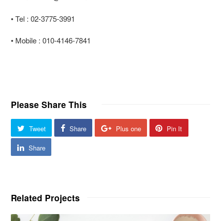
• Tel : 02-3775-3991
• Mobile : 010-4146-7841
Please Share This
Tweet
Share
Plus one
Pin It
Share
Related Projects