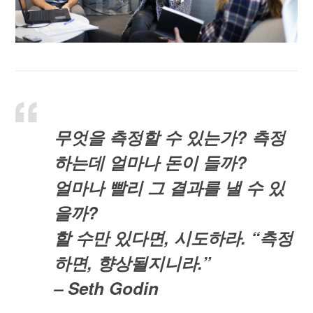
무엇을 측정할 수 있는가
?
측정
하는데 얼마나 돈이 들까
?
얼마나 빨리 그 결과를 낼 수 있
을까
?
할 수만 있다면
,
시도하라
. “
측정
하면
,
향상될지니라
.”
– Seth Godin