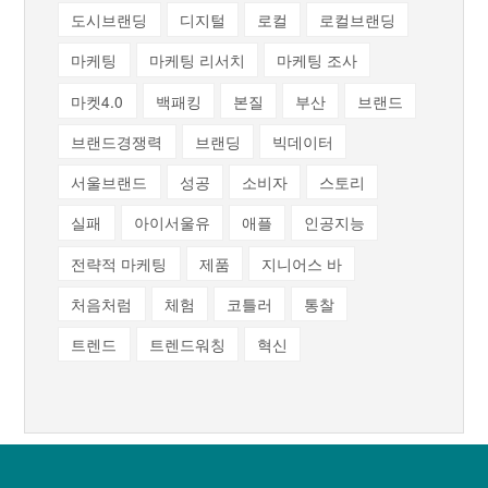
도시브랜딩
디지털
로컬
로컬브랜딩
마케팅
마케팅 리서치
마케팅 조사
마켓4.0
백패킹
본질
부산
브랜드
브랜드경쟁력
브랜딩
빅데이터
서울브랜드
성공
소비자
스토리
실패
아이서울유
애플
인공지능
전략적 마케팅
제품
지니어스 바
처음처럼
체험
코틀러
통찰
트렌드
트렌드워칭
혁신