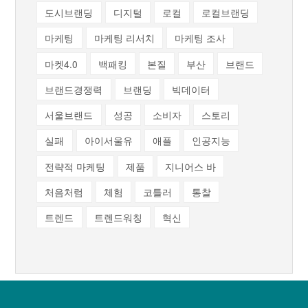
도시브랜딩
디지털
로컬
로컬브랜딩
마케팅
마케팅 리서치
마케팅 조사
마켓4.0
백패킹
본질
부산
브랜드
브랜드경쟁력
브랜딩
빅데이터
서울브랜드
성공
소비자
스토리
실패
아이서울유
애플
인공지능
전략적 마케팅
제품
지니어스 바
처음처럼
체험
코틀러
통찰
트렌드
트렌드워칭
혁신