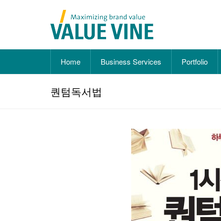
Home
Business Services
Portfolio
퀀텀독서법