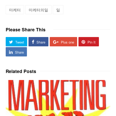
마케터
마케터의일
일
Please Share This
Tweet
Share
Plus one
Pin It
Share
Related Posts