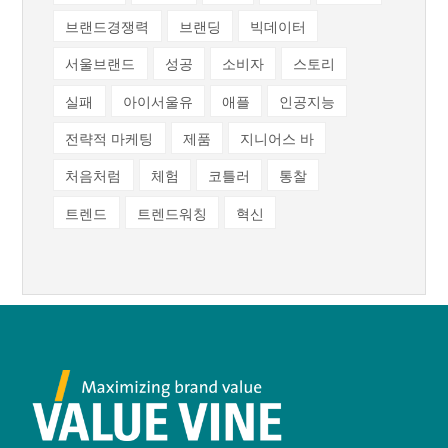
브랜드경쟁력
브랜딩
빅데이터
서울브랜드
성공
소비자
스토리
실패
아이서울유
애플
인공지능
전략적 마케팅
제품
지니어스 바
처음처럼
체험
코틀러
통찰
트렌드
트렌드워칭
혁신