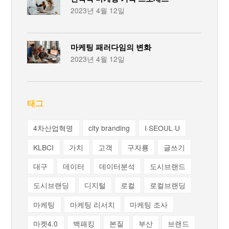
2023년 4월 12일
마케팅 패러다임의 변화
2023년 4월 12일
태그
4차산업혁명
city branding
I·SEOUL·U
KLBCI
가치
고객
구자룡
글쓰기
대구
데이터
데이터분석
도시브랜드
도시브랜딩
디지털
로컬
로컬브랜딩
마케팅
마케팅 리서치
마케팅 조사
마켓4.0
백패킹
본질
부산
브랜드