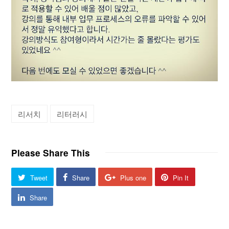
리서치
리터러시
Please Share This
Tweet
Share
Plus one
Pin It
Share