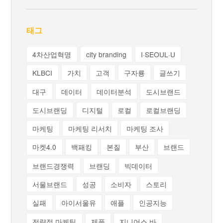
태그
4차산업혁명
city branding
I·SEOUL·U
KLBCI
가치
고객
구자룡
글쓰기
대구
데이터
데이터분석
도시브랜드
도시브랜딩
디지털
로컬
로컬브랜딩
마케팅
마케팅 리서치
마케팅 조사
마켓4.0
백패킹
본질
부산
브랜드
브랜드경쟁력
브랜딩
빅데이터
서울브랜드
성공
소비자
스토리
실패
아이서울유
애플
인공지능
전략적 마케팅
제품
지니어스 바