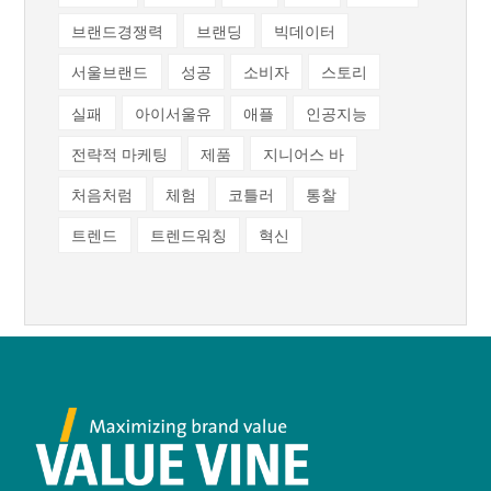
브랜드경쟁력
브랜딩
빅데이터
서울브랜드
성공
소비자
스토리
실패
아이서울유
애플
인공지능
전략적 마케팅
제품
지니어스 바
처음처럼
체험
코틀러
통찰
트렌드
트렌드워칭
혁신