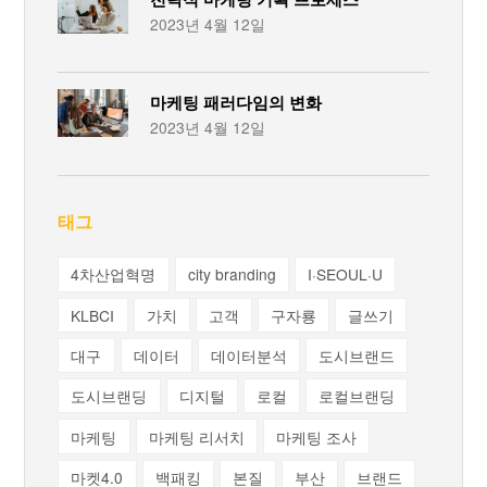
2023년 4월 12일
마케팅 패러다임의 변화
2023년 4월 12일
태그
4차산업혁명
city branding
I·SEOUL·U
KLBCI
가치
고객
구자룡
글쓰기
대구
데이터
데이터분석
도시브랜드
도시브랜딩
디지털
로컬
로컬브랜딩
마케팅
마케팅 리서치
마케팅 조사
마켓4.0
백패킹
본질
부산
브랜드