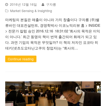
2016년 12월 16일
구자룡
Market Sensing & Insighting
마케팅의 본질은 매출이 아니라 가치 창출이다 구자룡 (주)밸
류바인 대표컨설턴트, 경영학박사 이코노믹리뷰 홈 > INSIDE
> 전문가 칼럼 승인 2016.12.16 18:31:02 '회사의 목적은 이익
이 아니다.’ 최근 동명의 책이 번역 출간되어 화제가 되고 있
다. 과연 기업의 목적은 무엇일까? 이 책의 저자인 요코타 히
데키(넷츠도요타난고쿠의 창업자)는 “회사의…
Continue reading