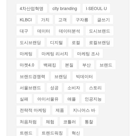
4차산업혁명
city branding
I·SEOUL·U
KLBCI
가치
고객
구자룡
글쓰기
대구
데이터
데이터분석
도시브랜드
도시브랜딩
디지털
로컬
로컬브랜딩
마케팅
마케팅 리서치
마케팅 조사
마켓4.0
백패킹
본질
부산
브랜드
브랜드경쟁력
브랜딩
빅데이터
서울브랜드
성공
소비자
스토리
실패
아이서울유
애플
인공지능
전략적 마케팅
제품
지니어스 바
처음처럼
체험
코틀러
통찰
트렌드
트렌드워칭
혁신